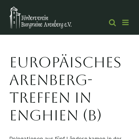
Zum
Inhalt
springen
Europäisches
Arenberg-
Treffen in
Enghien (B)
Delegationen aus fünf Ländern kamen in der